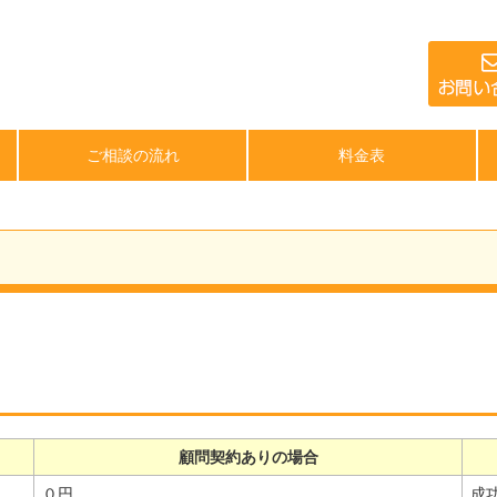
ご相談の流れ
料金表
顧問契約ありの場合
０円
成